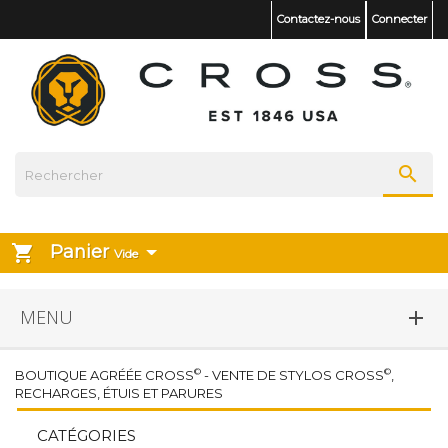
Contactez-nous
Connecter

Panier
shopping_cart
Vide
MENU

©
©
BOUTIQUE AGRÉÉE CROSS
- VENTE DE STYLOS CROSS
,
RECHARGES, ÉTUIS ET PARURES
CATÉGORIES