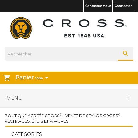
Contactez-nous
Connecter

Panier
shopping_cart
Vide
MENU

©
©
BOUTIQUE AGRÉÉE CROSS
- VENTE DE STYLOS CROSS
,
RECHARGES, ÉTUIS ET PARURES
CATÉGORIES