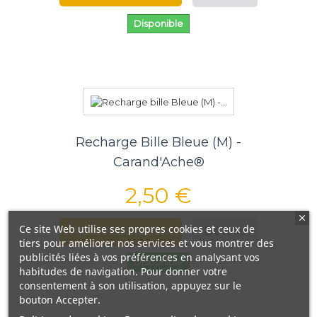
Disponible
Recharge Bille Bleue (M) -
Carand'Ache®
2,50 €
Ce site Web utilise ses propres cookies et ceux de
Détails
Ajouter au panier
tiers pour améliorer nos services et vous montrer des
publicités liées à vos préférences en analysant vos
Disponible
habitudes de navigation. Pour donner votre
consentement à son utilisation, appuyez sur le
bouton Accepter.