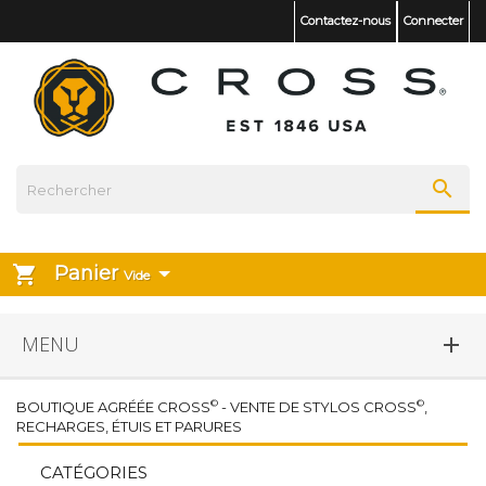
Contactez-nous
Connecter

Panier
shopping_cart
Vide
MENU

©
©
BOUTIQUE AGRÉÉE CROSS
- VENTE DE STYLOS CROSS
,
RECHARGES, ÉTUIS ET PARURES
CATÉGORIES