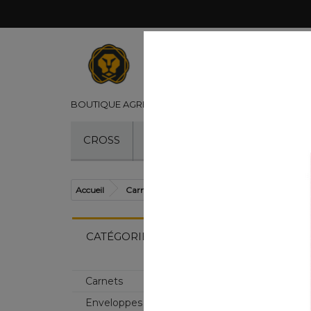
©
BOUTIQUE AGRÉÉE CROSS
- VENTE DE STYLOS CR
CROSS
STYLOS
RECHARGES
Accueil
Carnets / Papeterie
Carnets
Carnet 
CATÉGORIES
Carnets
Enveloppes