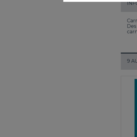
INF
Carn
Des 
carn
9 A