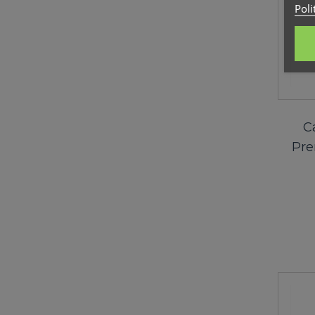
Poli
C
Pre