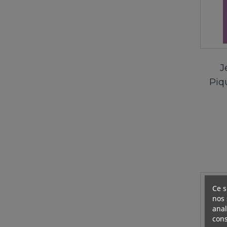
J
Piq
Ce s
nos 
anal
cons