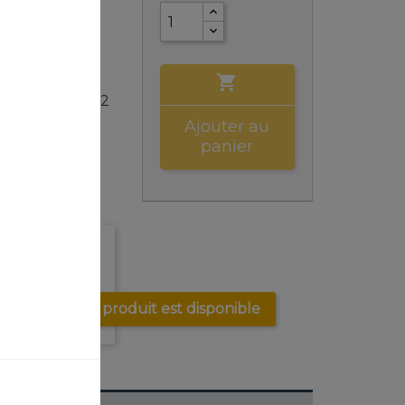
DEER®

 mm, 105 mm, 12
Ajouter au
panier
oi lorsque le produit est disponible