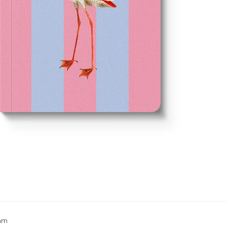
rayé OHH 
Reference
12362
Format A6
Dimensions : 148
mm

Plus d'infos
Prévenez-m
 mm