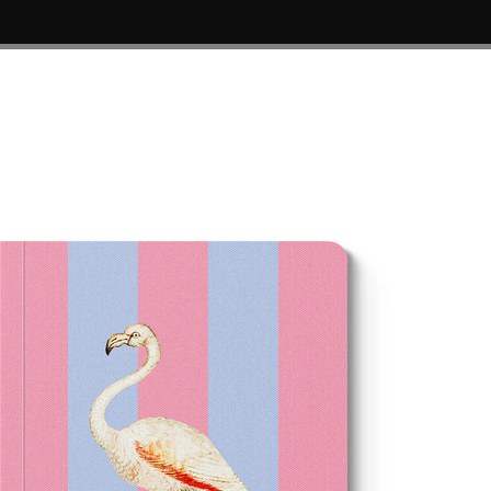

©
OSS
, RECHARGES, ÉTUIS ET PARURES
PIÈCES DÉTACHÉES
de notes à reliure parfaite A6 motif flamant rose rayé OHH DEER®
Carnet de n
reliure parf
motif flama