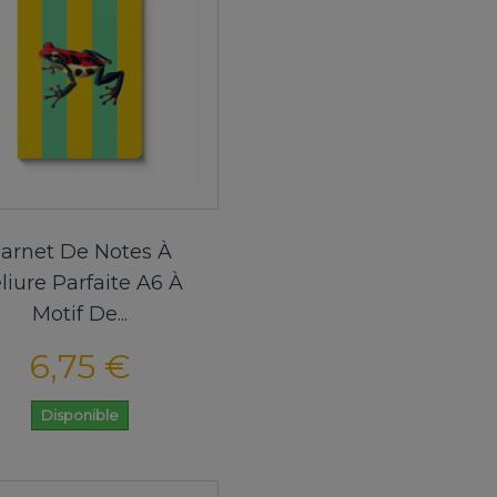
arnet De Notes À
liure Parfaite A6 À
Motif De...
6,75 €
Disponible