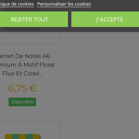
tique de cookies
Personnaliser les cookies
REJETER TOUT
J'ACCEPTE
arnet De Notes A6
mium À Motif Floral
Fluo Et Corail...
6,75 €
Disponible