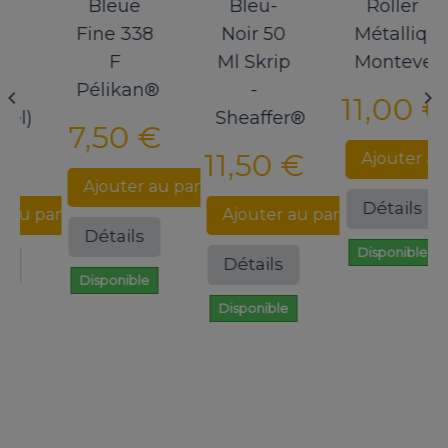
Bleue
Bleu-
Roller
Fine 338
Noir 50
Métallique
F
Ml Skrip
Monteverde®
Pélikan®
-


11,00 €
l)
Sheaffer®
7,50 €
€
11,50 €
Ajouter au p
Ajouter au panier
Détails
au panier
Ajouter au panier
Détails
Disponible
Détails
Disponible
Disponible