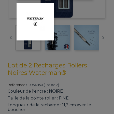


Lot de 2 Recharges Rollers
Noires Waterman®
Reference
S0954850 (Lot de 2)
Couleur de l'encre :
NOIRE
Taille de la pointe roller : FINE
Longueur de la recharge : 11,2 cm avec le
bouchon