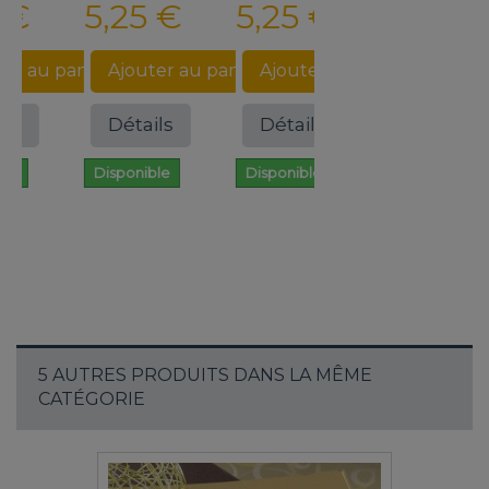
€
5,25 €
5,25 €
5,25 €
 au panier
Ajouter au panier
Ajouter au panier
Ajouter au
s
Détails
Détails
Détails
Disponible
Disponible
Disponible
5 AUTRES PRODUITS DANS LA MÊME
CATÉGORIE