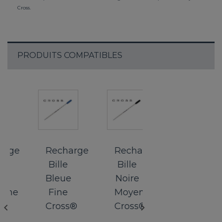
Cross.
PRODUITS COMPATIBLES
ge
Recharge
Recharge
Recharge
Bille
Bille
Bille
Bleue
Noire
Bleue
ne
Fine
Moyenne
Fine
Cross®
Cross®
Cross®

