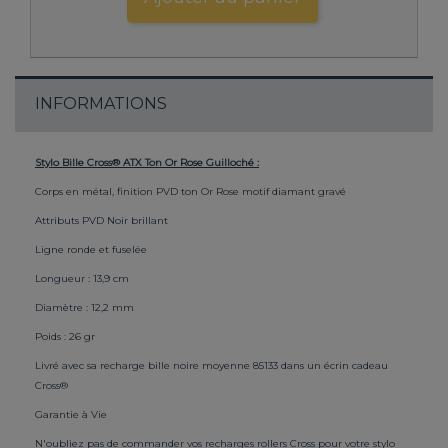
INFORMATIONS
Stylo Bille Cross® ATX Ton Or Rose Guilloché :
Corps en métal, finition PVD ton Or Rose motif diamant gravé
Attributs PVD Noir brillant
Ligne ronde et fuselée
Longueur : 13,9 cm
Diamètre : 12,2 mm
Poids : 26 gr
Livré avec sa recharge bille noire moyenne 85133 dans un écrin cadeau
Cross®
Garantie à Vie
N'oubliez pas de commander vos recharges rollers Cross pour votre stylo