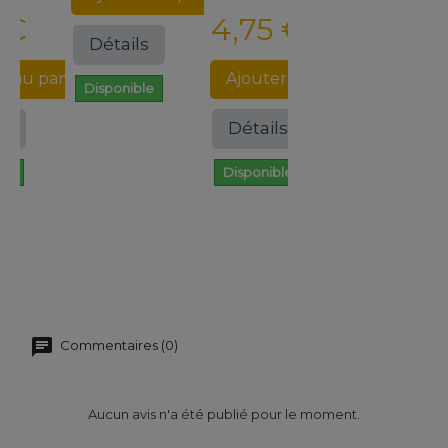
€
4,75 €
Détails
Détails
au panier
Ajouter au panier
Disponible
Disponible
Détails
Disponible
Commentaires (0)
Aucun avis n'a été publié pour le moment.