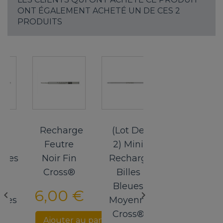
ONT ÉGALEMENT ACHETÉ UN DE CES 2
PRODUITS
Recharge
(Lot De
Recharge
Feutre
2) Mini
Feutre
es
Noir Fin
Recharges
Noir Fin
Cross®
Billes
Cross®
Bleues
6,00 €
6,00 €


es
Moyennes
Cross®
Ajouter au panier
Ajouter au p