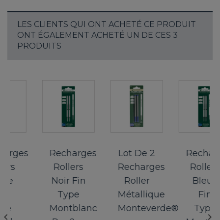
LES CLIENTS QUI ONT ACHETÉ CE PRODUIT
ONT ÉGALEMENT ACHETÉ UN DE CES 3
PRODUITS
rges
Recharges
Lot De 2
Recharge
rs
Rollers
Recharges
Rollers
e
Noir Fin
Roller
Bleue
Type
Métallique
Fin
e
Montblanc
Monteverde®,BLEU...
Type

