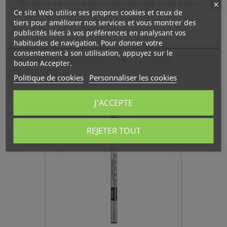
Oui, l’encre est conçue pour un séchage rapide et une écriture
Ce site Web utilise ses propres cookies et ceux de
confortable.
tiers pour améliorer nos services et vous montrer des
publicités liées à vos préférences en analysant vos
habitudes de navigation. Pour donner votre
consentement à son utilisation, appuyez sur le
3 AUTRES PRODUITS DANS LA MÊME
bouton Accepter.
CATÉGORIE
Politique de cookies
Personnaliser les cookies
J'ACCEPTE
REJETER TOUT