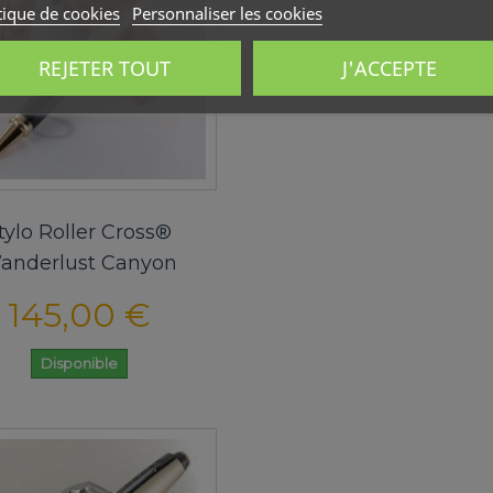
tique de cookies
Personnaliser les cookies
REJETER TOUT
J'ACCEPTE
tylo Roller Cross®
anderlust Canyon
145,00 €
Disponible