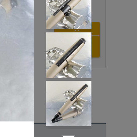
AT0555-14
ss Edge Sport
"EDGE" Cross

sur Stylos En
Ajouter au
panier