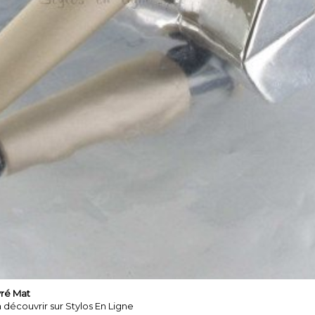
Reference
280165 / 
Stylo Roller Cro
Cuivré Mat
Tous les Stylos 
sont à découvrir 
Ligne

Plus d'infos
En stock
2 Produits

vré Mat
ORMATIONS
à découvrir sur Stylos En Ligne