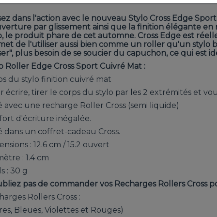
sez dans l'action avec le nouveau Stylo Cross Edge Sport
verture par glissement ainsi que la finition élégante en
o, le produit phare de cet automne. Cross Edge est réell
et de l'utiliser aussi bien comme un roller qu'un stylo 
ser", plus besoin de se soucier du capuchon, ce qui est 
o Roller Edge Cross Sport Cuivré Mat :
s du stylo finition cuivré mat
 écrire, tirer le corps du stylo par les 2 extrémités et vo
é avec une recharge Roller Cross (semi liquide)
ort d'écriture inégalée.
é dans un coffret-cadeau Cross.
nsions : 12.6 cm / 15.2 ouvert
ètre : 1.4 cm
s : 30 g
bliez pas de commander vos Recharges Rollers Cross pou
arges Rollers Cross :
res, Bleues, Violettes et Rouges)