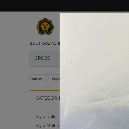
©
BOUTIQUE AGRÉÉE CROSS
- VENTE DE STYLOS CR
CROSS
STYLOS
RECHARGES
Accueil
Stylos
Stylo Roller
Stylo Roller Edge
CATÉGORIES
Stylo Roller
Stylo Multifonction