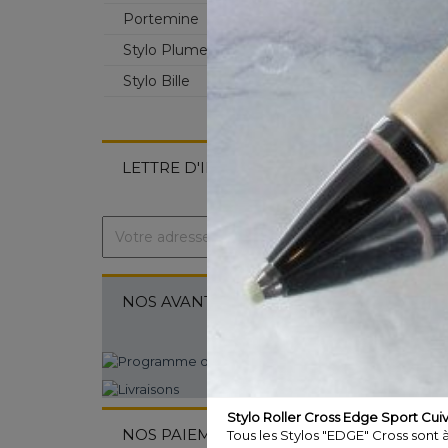
Portemine
Stylo Plume
Stylo Bille
LETTRE D'INFORMATION
NOS AVANTAGES ...

Stylo Roller Cross Edge Sport Cui
INF
NOS PAIEMENTS ...
Tous les Stylos "EDGE" Cross sont 