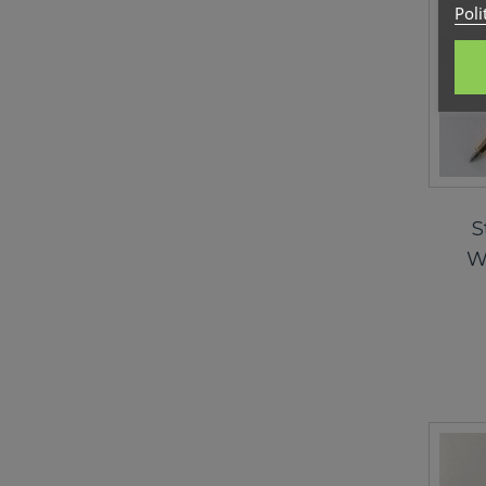
Poli
S
W