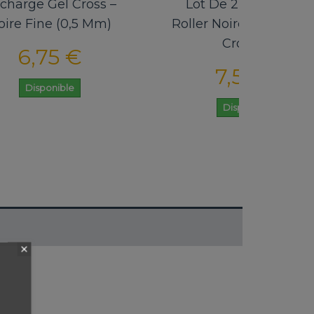
oss –
Lot De 2 Recharges
Lo
 Mm)
Roller Noire Compatible
R
Cross®...
7,50 €
Disponible