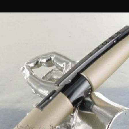

©
OSS
, RECHARGES, ÉTUIS ET PARURES
PIÈCES DÉTACHÉES
 Sport Cuivré - Cross®
Stylo Rolle
Sport Cuivr