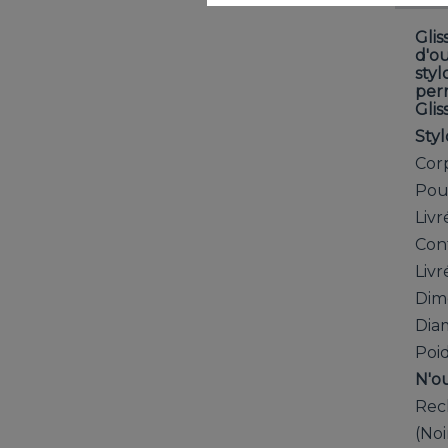
Glis
d'ou
styl
perm
Glis
Styl
Corp
Pour
Livr
Conf
Livr
Dime
Diam
Poid
N'ou
Rech
(Noi